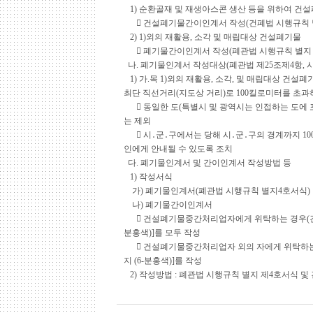
1) 순환골재 및 재생아스콘 생산 등을 위하여 
 건설폐기물간이인계서 작성(건폐법 시행규칙 별
2) 1)외의 재활용, 소각 및 매립대상 건설폐기물
 폐기물간이인계서 작성(폐관법 시행규칙 별지 
나. 폐기물인계서 작성대상(폐관법 제25조제4항, 시
1) 가.목 1)외의 재활용, 소각, 및 매립대상 건
최단 직선거리(지도상 거리)로 100킬로미터를 초과
 동일한 도(특별시 및 광역시는 인접하는 도에 
는 제외
 시․군․구에서는 당해 시․군․구의 경계까지 10
인에게 안내될 수 있도록 조치
다. 폐기물인계서 및 간이인계서 작성방법 등
1) 작성서식
가) 폐기물인계서(폐관법 시행규칙 별지4호서식) :
나) 폐기물간이인계서
 건설폐기물중간처리업자에게 위탁하는 경우(건폐법 시
분홍색)]를 모두 작성
 건설폐기물중간처리업자 외의 자에게 위탁하는 경우
지 (6-분홍색)]를 작성
2) 작성방법 : 폐관법 시행규칙 별지 제4호서식 