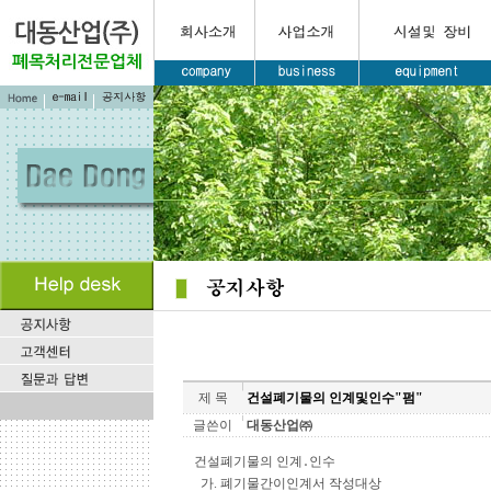
제 목
건설폐기물의 인계및인수"펌"
글쓴이
대동산업㈜
건설폐기물의 인계․인수
가. 폐기물간이인계서 작성대상