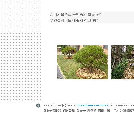
△
폐기물수집,운반증의 발급"펌"
▽
건설폐기물 배출자 신고"펌"